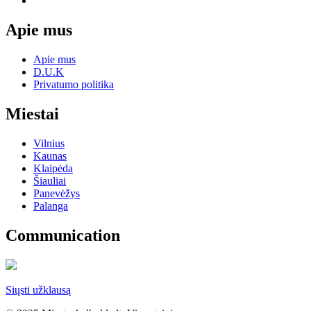
Apie mus
Apie mus
D.U.K
Privatumo politika
Miestai
Vilnius
Kaunas
Klaipėda
Šiauliai
Panevėžys
Palanga
Communication
Siųsti užklausą