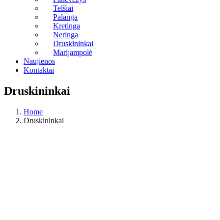
Telšiai
Palanga
Kretinga
Neringa
Druskininkai
Marijampolė
Naujienos
Kontaktai
Druskininkai
Home
Druskininkai