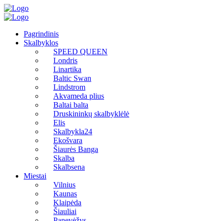
Pagrindinis
Skalbyklos
SPEED QUEEN
Londris
Linartika
Baltic Swan
Lindstrom
Akvameda plius
Baltai balta
Druskininkų skalbyklėlė
Elis
Skalbykla24
Ekošvara
Šiaurės Banga
Skalba
Skalbsena
Miestai
Vilnius
Kaunas
Klaipėda
Šiauliai
Panevėžys