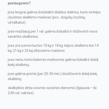
paslaugomis?
jose lengvai galima išsiskalbti didelius daiktus, kurie netelpa
į buitines skalbimo mašinas (pvz., dvigulių čiužinių
užvalkalus)
jose maždaug per 1 val. galima išskalbti ir išdžiovinti visos
savaitės skalbinius.
jose yra sumontuotos 10 kg ir 18 kg talpos skalbimo bei 14
kg, 21 kg ir 25 kg džiovinimo mašinos.
jose vienu metu keliomis mašinomis galima išskalbti didelį
kiekį skalbinių.
jose galima greitai (per 20-30 min.) išsidžiovinti didelį kiekį
skalbinių
skalbyklos dirba visomis savaitės dienomis (ilgiausia – iki
2:00 val. nakties)