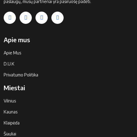
paslaugų, mūsų partneriai yra pasiruošę padėti.
Apie mus
Apie Mus
D.U.K
Privatumo Politika
Miestai
Vilnius
Kaunas
Klaipėda
Šiauliai