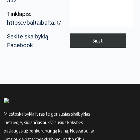
532
Tinklapis:
https://baltaibalta.lt/
Sekite skalbyklą
Facebook
Miestoskalbykla.lt rasite geriausias skalbyklas
Lietuvoje, siūlančias aukščiausios kokybės
paslaugas už konkurencingą kainą. Nesvarbu, ar
Jums reikia patalynės skalbimo, darbo rūbų