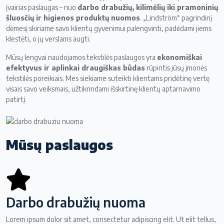
įvairias paslaugas – nuo
darbo drabužių, kilimėlių iki pramoninių
šluosčių ir higienos produktų nuomos
. „Lindström“ pagrindinį
dėmesį skiriame savo klientų gyvenimui palengvinti, padėdami jiems
klestėti, o jų verslams augti.
Mūsų lengvai naudojamos tekstilės paslaugos yra
ekonomiškai
efektyvus ir aplinkai draugiškas būdas
rūpintis jūsų įmonės
tekstilės poreikiais. Mes siekiame suteikti klientams pridėtinę vertę
visais savo veiksmais, užtikrindami išskirtinę klientų aptarnavimo
patirtį.
Mūsų paslaugos
Darbo drabužių nuoma
Lorem ipsum dolor sit amet, consectetur adipiscing elit. Ut elit tellus,