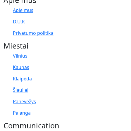
Apie mus
Apie mus
D.U.K
Privatumo politika
Miestai
Vilnius
Kaunas
Klaipėda
Šiauliai
Panevėžys
Palanga
Communication