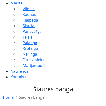
Miestai
Vilnius
Kaunas
Klaipėda
Šiauliai
Panevėžys
Telšiai
Palanga
Kretinga
Neringa
Druskininkai
Marijampolė
Naujienos
Kontaktai
Šiaurės banga
Home
Šiaurės banga