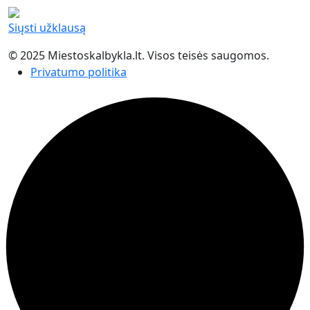
Siųsti užklausą
© 2025 Miestoskalbykla.lt. Visos teisės saugomos.
Privatumo politika