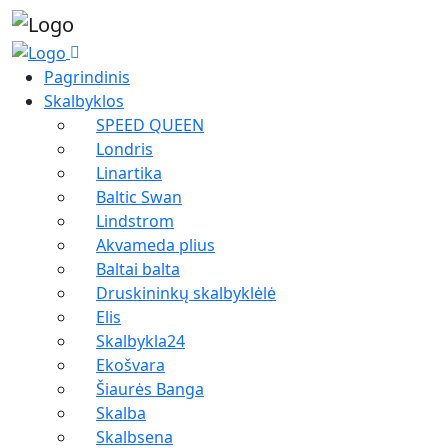
Pagrindinis
Skalbyklos
SPEED QUEEN
Londris
Linartika
Baltic Swan
Lindstrom
Akvameda plius
Baltai balta
Druskininkų skalbyklėlė
Elis
Skalbykla24
Ekošvara
Šiaurės Banga
Skalba
Skalbsena