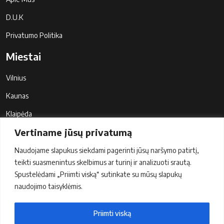
D.U.K
Privatumo Politika
Miestai
Vilnius
Kaunas
Klaipėda
Vertiname jūsų privatumą
Šiauliai
Panevėžys
Naudojame slapukus siekdami pagerinti jūsų naršymo patirtį,
teikti suasmenintus skelbimus ar turinį ir analizuoti srautą.
Palanga
Spustelėdami „Priimti viską“ sutinkate su mūsų slapukų
naudojimo taisyklėmis.
Communication
Siųsti užklausą
Priimti viską