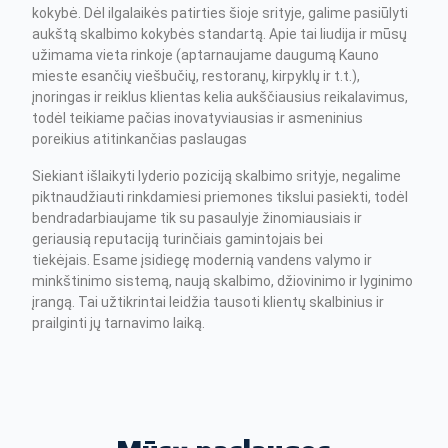
kokybė. Dėl ilgalaikės patirties šioje srityje, galime pasiūlyti
aukštą skalbimo kokybės standartą. Apie tai liudija ir mūsų
užimama vieta rinkoje (aptarnaujame daugumą Kauno
mieste esančių viešbučių, restoranų, kirpyklų ir t.t.),
įnoringas ir reiklus klientas kelia aukščiausius reikalavimus,
todėl teikiame pačias inovatyviausias ir asmeninius
poreikius atitinkančias paslaugas
Siekiant išlaikyti lyderio poziciją skalbimo srityje, negalime
piktnaudžiauti rinkdamiesi priemones tikslui pasiekti, todėl
bendradarbiaujame tik su pasaulyje žinomiausiais ir
geriausią reputaciją turinčiais gamintojais bei
tiekėjais. Esame įsidiegę modernią vandens valymo ir
minkštinimo sistemą, naują skalbimo, džiovinimo ir lyginimo
įrangą. Tai užtikrintai leidžia tausoti klientų skalbinius ir
prailginti jų tarnavimo laiką.