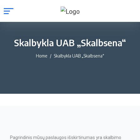
Skalbykla UAB „Skalbsena“
Home
Skalbykla UAB „Skalbsena“
Pagrindinis mūsų paslaugos išskirtinumas yra skalbimo