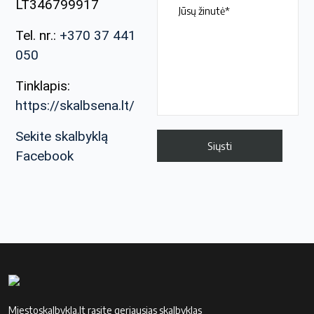
LT346799917
Tel. nr.:
+370 37 441
050
Tinklapis:
https://skalbsena.lt/
Sekite skalbyklą
Facebook
Miestoskalbykla.lt rasite geriausias skalbyklas