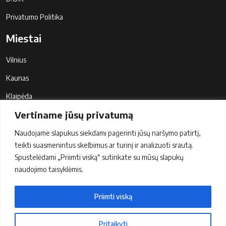
Privatumo Politika
Miestai
Vilnius
Kaunas
Klaipėda
Vertiname jūsų privatumą
Šiauliai
Panevėžys
Naudojame slapukus siekdami pagerinti jūsų naršymo patirtį,
teikti suasmenintus skelbimus ar turinį ir analizuoti srautą.
Palanga
Spustelėdami „Priimti viską“ sutinkate su mūsų slapukų
naudojimo taisyklėmis.
Communication
Siųsti užklausą
Priimti viską
Pritaikyti