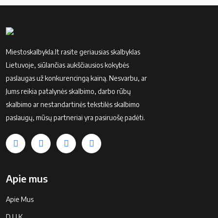
Miestoskalbykla.lt rasite geriausias skalbyklas
Lietuvoje, siūlančias aukščiausios kokybės
paslaugas už konkurencingą kainą. Nesvarbu, ar
Jums reikia patalynės skalbimo, darbo rūbų
skalbimo ar nestandartinės tekstilės skalbimo
paslaugų, mūsų partneriai yra pasiruošę padėti.
Apie mus
Apie Mus
D.U.K